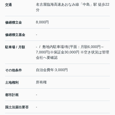
名古屋臨海高速あおなみ線
「
中島
」駅 徒歩22
交通
分
8,000円
修繕積立金
-
修繕積立基金
- / 敷地内駐車場/有(平面：月額6,000円～
駐車場 / 月額
7,000円)※保証金30,000円 ※空き状況は管理
会社へ要確認
自治会費年:3,000円
その他条件
所有権
土地権利
-
都市計画
-
国土法届出要否