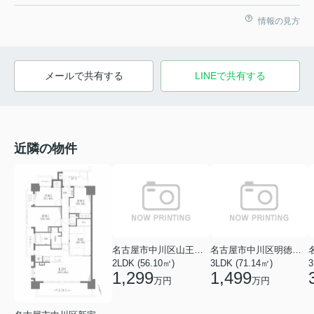
情報の見方
メールで共有する
LINEで共有する
近隣の物件
名古屋市中川区山王２丁目
名古屋市中川区明徳町２丁目
2LDK (56.10㎡)
3LDK (71.14㎡)
3
1,299
1,499
万円
万円