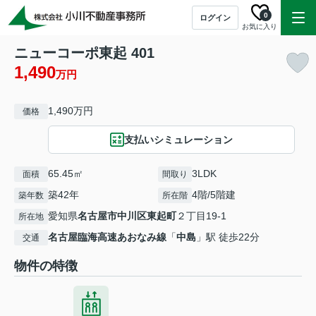
0
ログイン
お気に入り
ニューコーポ東起 401
1,490
万円
1,490万円
価格
支払いシミュレーション
65.45㎡
3LDK
面積
間取り
築42年
4階/5階建
築年数
所在階
愛知県
名古屋市中川区
東起町
２丁目19-1
所在地
名古屋臨海高速あおなみ線
「
中島
」駅 徒歩22分
交通
物件の特徴