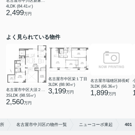
名古屋市中川区新家２丁目
4LDK (84.41㎡)
2,499
万円
よく見られている物件
名古屋市中区栄１丁目
名古屋市瑞穂区師長町
3LDK (88.90㎡)
3LDK (66.36㎡)
3
3,199
名古屋市中区大須２丁目
1,899
万円
万円
3SLDK (98.55㎡)
2,560
万円
務所
名古屋市中川区の物件一覧
ニューコーポ東起
401