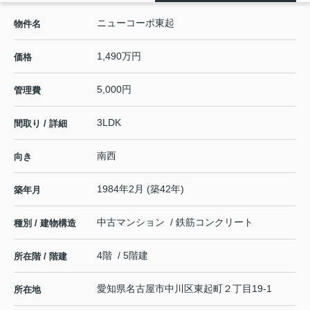
ニューコーポ東起
物件名
1,490万円
価格
5,000円
管理費
3LDK
間取り / 詳細
南西
向き
1984年2月 (築42年)
築年月
中古マンション / 鉄筋コンクリート
種別 / 建物構造
4階 / 5階建
所在階 / 階建
愛知県
名古屋市中川区
東起町
２丁目19-1
所在地