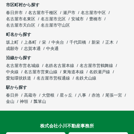
市区町村から探す
春日井市
名古屋市千種区
瀬戸市
名古屋市中区
名古屋市名東区
名古屋市北区
安城市
豊橋市
名古屋市天白区
名古屋市守山区
町名から探す
坂上町
上条町
栄
中央台
千代田橋
新栄
正木
成願寺
志賀本通
中央通
沿線から探す
名古屋市営名城線
名鉄名古屋本線
名古屋市営鶴舞線
中央線
名古屋市営東山線
東海道本線
名鉄瀬戸線
愛知環状鉄道
名古屋市営桜通線
名鉄犬山線
駅から探す
春日井
高蔵寺
大曽根
星ヶ丘
八事
赤池
尾張一宮
金山
神領
瓢箪山
株式会社小川不動産事務所