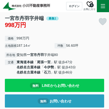
0
ログイン
お気に入り
一宮市丹羽字井端
募集1
998万円
998万円
価格
187.14㎡
56.60坪
土地面積
坪数
愛知県
一宮市
丹羽
字井端80
所在地
東海道本線
「
尾張一宮
」駅 徒歩47分
交通
名鉄名古屋本線
「
今伊勢
」駅 徒歩43分
名鉄名古屋本線
「
石刀
」駅 徒歩46分
LINEからお問い合わせ
無料
お問い合わせ
無料