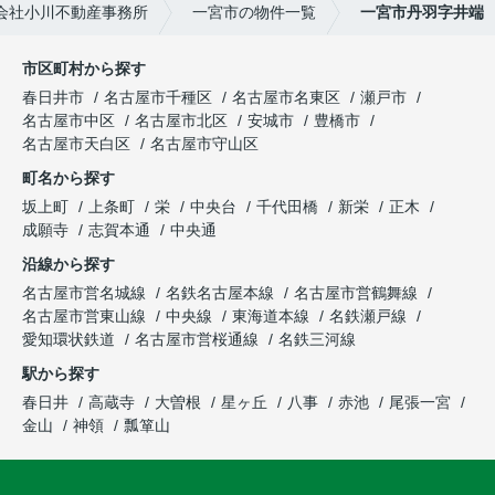
会社小川不動産事務所
一宮市の物件一覧
一宮市丹羽字井端
市区町村から探す
春日井市
名古屋市千種区
名古屋市名東区
瀬戸市
名古屋市中区
名古屋市北区
安城市
豊橋市
名古屋市天白区
名古屋市守山区
町名から探す
坂上町
上条町
栄
中央台
千代田橋
新栄
正木
成願寺
志賀本通
中央通
沿線から探す
名古屋市営名城線
名鉄名古屋本線
名古屋市営鶴舞線
名古屋市営東山線
中央線
東海道本線
名鉄瀬戸線
愛知環状鉄道
名古屋市営桜通線
名鉄三河線
駅から探す
春日井
高蔵寺
大曽根
星ヶ丘
八事
赤池
尾張一宮
金山
神領
瓢箪山