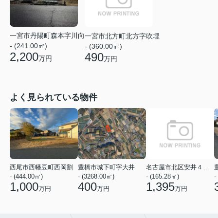
一宮市丹陽町森本字川向
一宮市北方町北方字吹埋
- (241.00㎡)
- (360.00㎡)
2,200
490
万円
万円
よく見られている物件
西尾市西幡豆町西岡割
豊橋市城下町字大井
名古屋市北区安井４丁目
- (444.00㎡)
- (3268.00㎡)
- (165.28㎡)
-
1,000
400
1,395
万円
万円
万円