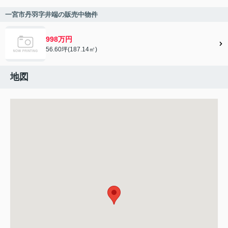
一宮市丹羽字井端の販売中物件
998万円
56.60坪(187.14㎡)
地図