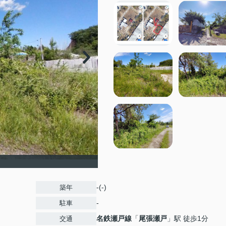
-(-)
築年
-
駐車
名鉄瀬戸線
「
尾張瀬戸
」駅 徒歩1分
交通