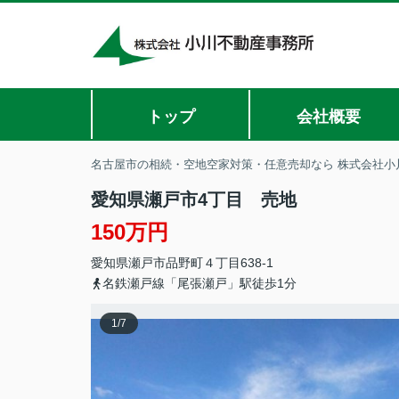
トップ
会社概要
名古屋市の相続・空地空家対策・任意売却なら 株式会社小
愛知県瀬戸市4丁目 売地
150万円
愛知県
瀬戸市
品野町
４丁目638-1
名鉄瀬戸線「尾張瀬戸」駅徒歩1分
1
/
7