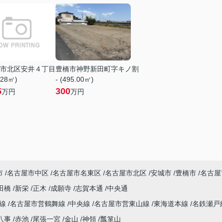
市北区安井４丁目
豊橋市神野新田町字キノ割
.28㎡)
- (495.00㎡)
5
300
万円
万円
市
名古屋市中区
名古屋市名東区
名古屋市北区
安城市
豊橋市
名古屋
田橋
新栄
正木
成願寺
志賀本通
中央通
本線
名古屋市営鶴舞線
中央線
名古屋市営東山線
東海道本線
名鉄瀬戸
八事
赤池
尾張一宮
金山
神領
瓢箪山