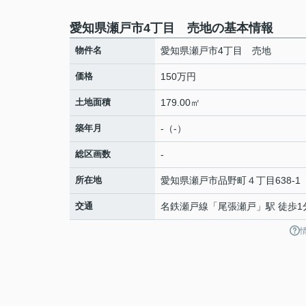
愛知県瀬戸市4丁目 売地の基本情報
物件名
愛知県瀬戸市4丁目 売地
価格
150万円
土地面積
179.00㎡
築年月
-（-）
総区画数
-
所在地
愛知県
瀬戸市
品野町
４丁目638-1
交通
名鉄瀬戸線
「
尾張瀬戸
」駅 徒歩1