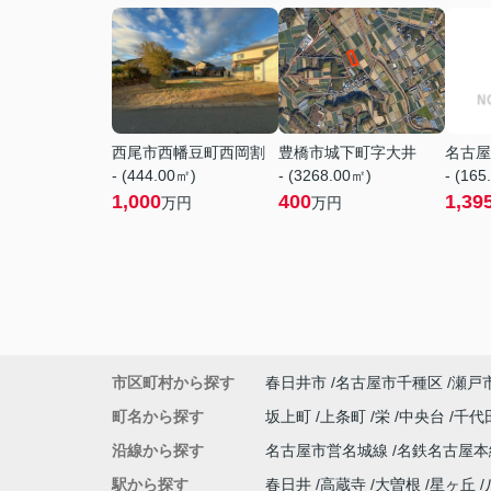
西尾市西幡豆町西岡割
豊橋市城下町字大井
名古屋
- (444.00㎡)
- (3268.00㎡)
- (165
1,000
400
1,39
万円
万円
市区町村から探す
春日井市
名古屋市千種区
瀬戸
町名から探す
坂上町
上条町
栄
中央台
千代
沿線から探す
名古屋市営名城線
名鉄名古屋
駅から探す
春日井
高蔵寺
大曽根
星ヶ丘