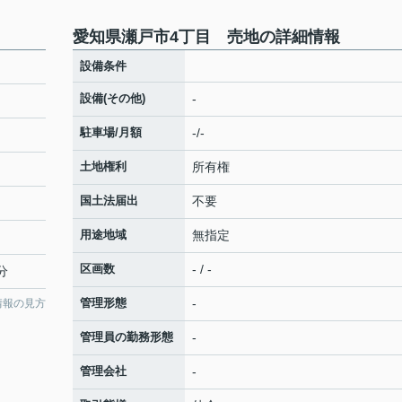
愛知県瀬戸市4丁目 売地の詳細情報
設備条件
設備(その他)
-
駐車場/月額
-/-
土地権利
所有権
国土法届出
不要
用途地域
無指定
区画数
- / -
分
管理形態
-
情報の見方
管理員の勤務形態
-
管理会社
-