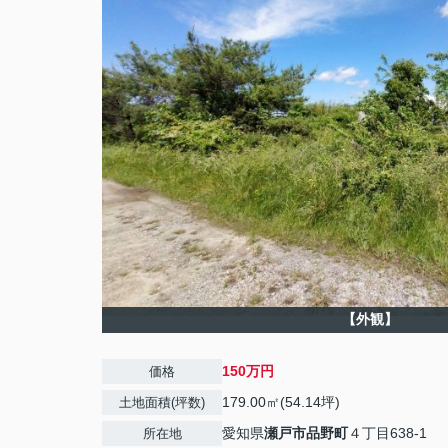
【外観】
150万円
価格
179.00㎡(54.14坪)
土地面積(坪数)
愛知県
瀬戸市
品野町
４丁目638-1
所在地