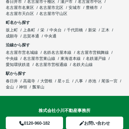
春日井市
名古屋市千種区
瀬戸市
名古屋市中区
名古屋市名東区
名古屋市北区
安城市
豊橋市
名古屋市天白区
名古屋市守山区
町名から探す
坂上町
上条町
栄
中央台
千代田橋
新栄
正木
成願寺
志賀本通
中央通
沿線から探す
名古屋市営名城線
名鉄名古屋本線
名古屋市営鶴舞線
中央線
名古屋市営東山線
東海道本線
名鉄瀬戸線
愛知環状鉄道
名古屋市営桜通線
名鉄犬山線
駅から探す
春日井
高蔵寺
大曽根
星ヶ丘
八事
赤池
尾張一宮
金山
神領
瓢箪山
株式会社小川不動産事務所
0120-960-182
お問い合わせ