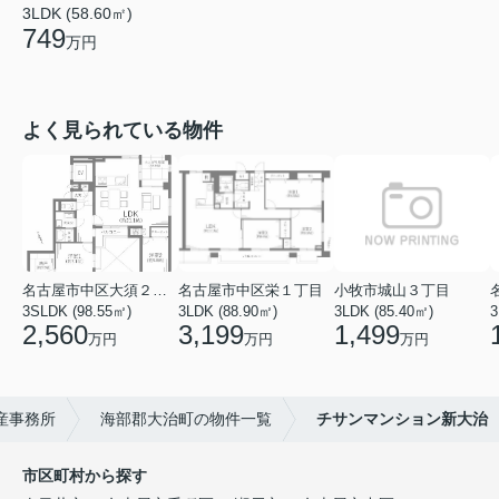
3LDK (58.60㎡)
749
万円
よく見られている物件
名古屋市中区大須２丁目
名古屋市中区栄１丁目
小牧市城山３丁目
3SLDK (98.55㎡)
3LDK (88.90㎡)
3LDK (85.40㎡)
3
2,560
3,199
1,499
万円
万円
万円
産事務所
海部郡大治町の物件一覧
チサンマンション新大治
市区町村から探す