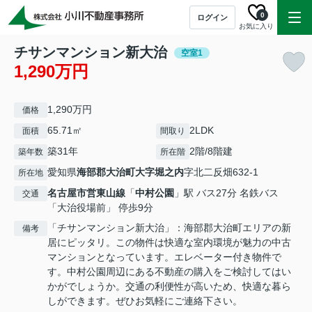
0
ログイン
お気に入り
チサンマンション新大治
空室1
1,290万円
1,290万円
価格
65.71㎡
2LDK
面積
間取り
築31年
2階/8階建
築年数
所在階
愛知県
海部郡大治町
大字堀之内
字北二反畑632-1
所在地
名古屋市営東山線
「
中村公園
」駅 バス27分 名鉄バス
交通
「大治役場前」 停歩9分
「チサンマンション新大治」：海部郡大治町エリアの新
備考
居にピッタリ。この物件は快適な室内環境が魅力の中古
マンションとなっています。エレベーター付き物件で
す。中村公園周辺にある不動産の購入をご検討してはい
かがでしょうか。交通の利便性が高いため、快適な暮ら
しができます。ぜひお気軽にご連絡下さい。