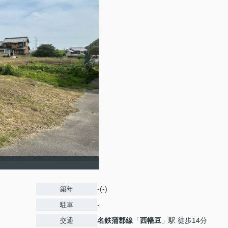
-(-)
築年
-
駐車
名鉄蒲郡線
「
西幡豆
」駅 徒歩14分
交通