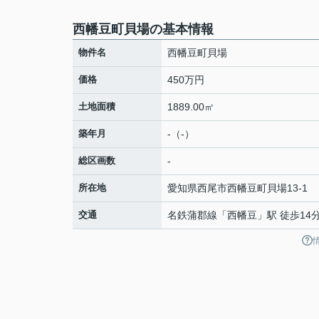
西幡豆町貝場の基本情報
物件名
西幡豆町貝場
価格
450万円
土地面積
1889.00㎡
築年月
-（-）
総区画数
-
所在地
愛知県
西尾市
西幡豆町
貝場13-1
交通
名鉄蒲郡線
「
西幡豆
」駅 徒歩14