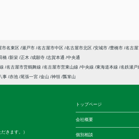
屋市名東区
瀬戸市
名古屋市中区
名古屋市北区
安城市
豊橋市
名古屋
田橋
新栄
正木
成願寺
志賀本通
中央通
本線
名古屋市営鶴舞線
名古屋市営東山線
中央線
東海道本線
名鉄瀬戸
八事
赤池
尾張一宮
金山
神領
瓢箪山
トップページ
会社概要
ただきます。）
個別相談