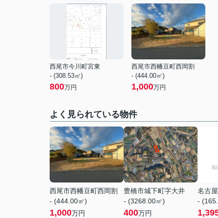
西尾市今川町宮東
西尾市西幡豆町西岡割
- (308.53㎡)
- (444.00㎡)
800
1,000
万円
万円
よく見られている物件
西尾市西幡豆町西岡割
豊橋市城下町字大井
名古屋
- (444.00㎡)
- (3268.00㎡)
- (165
1,000
400
1,39
万円
万円