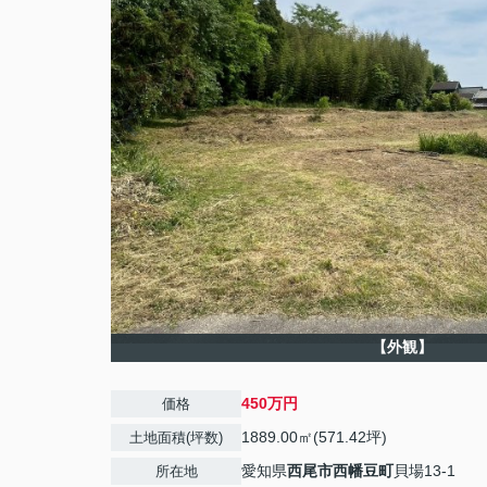
【外観】
450万円
価格
1889.00㎡(571.42坪)
土地面積(坪数)
愛知県
西尾市
西幡豆町
貝場13-1
所在地