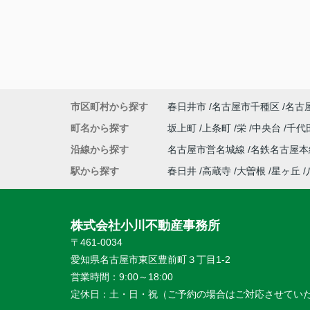
市区町村から探す
春日井市
名古屋市千種区
名古
町名から探す
坂上町
上条町
栄
中央台
千代
沿線から探す
名古屋市営名城線
名鉄名古屋
駅から探す
春日井
高蔵寺
大曽根
星ヶ丘
株式会社小川不動産事務所
〒461-0034
愛知県名古屋市東区豊前町３丁目1-2
営業時間：
9:00～18:00
定休日：
土・日・祝（ご予約の場合はご対応させてい