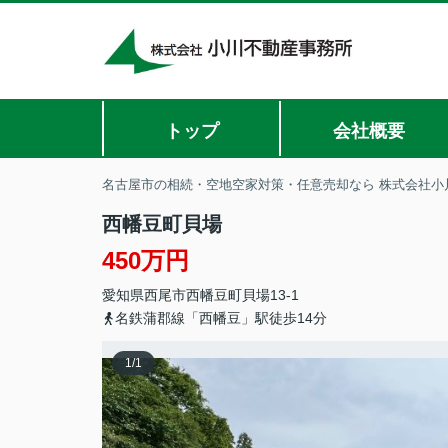
トップ
会社概要
名古屋市の相続・空地空家対策・任意売却なら 株式会社小
西幡豆町貝場
450万円
愛知県
西尾市
西幡豆町
貝場13-1
名鉄蒲郡線「西幡豆」駅徒歩14分
1
/
1