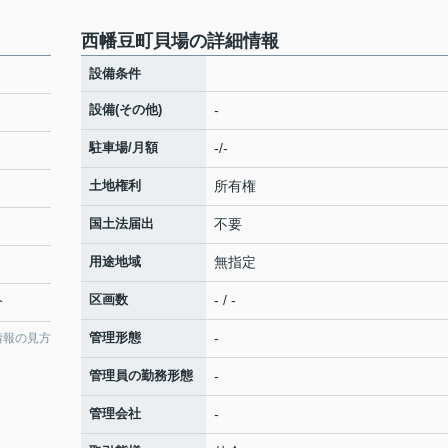
西幡豆町貝場の詳細情報
設備条件
設備(その他)
-
駐車場/月額
-/-
土地権利
所有権
国土法届出
不要
用途地域
無指定
区画数
- / -
分
管理形態
-
情報の見方
管理員の勤務形態
-
管理会社
-