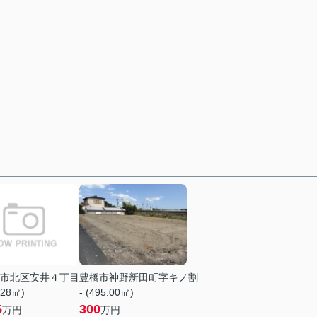
市北区安井４丁目
豊橋市神野新田町字キノ割
.28㎡)
- (495.00㎡)
5
300
万円
万円