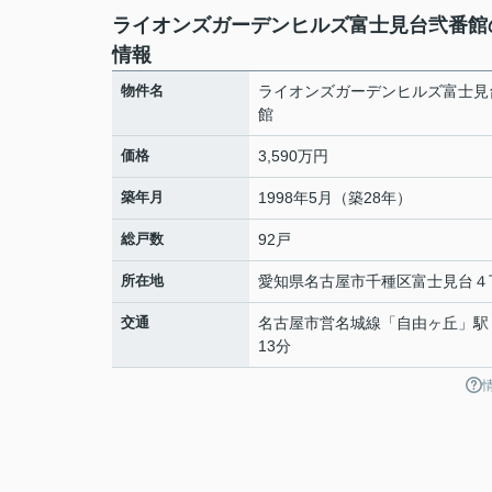
ライオンズガーデンヒルズ富士見台弐番館
情報
物件名
ライオンズガーデンヒルズ富士見
館
価格
3,590万円
築年月
1998年5月（築28年）
総戸数
92戸
所在地
愛知県
名古屋市千種区
富士見台
４
交通
名古屋市営名城線
「
自由ヶ丘
」駅
13分