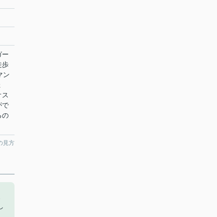
ガー
徒歩
マン
ょ
オス
がで
るの
の見方
、
し