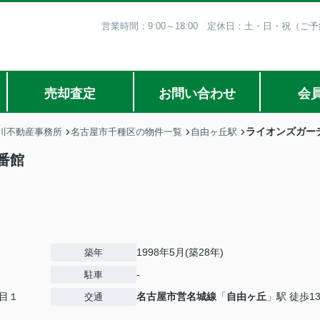
営業時間：9:00～18:00 定休日：土・日・祝（
売却査定
お問い合わせ
会
ライオンズガー
川不動産事務所
名古屋市千種区の物件一覧
自由ヶ丘駅
番館
1998年5月(築28年)
築年
-
駐車
目１
名古屋市営名城線
「
自由ヶ丘
」駅 徒歩1
交通