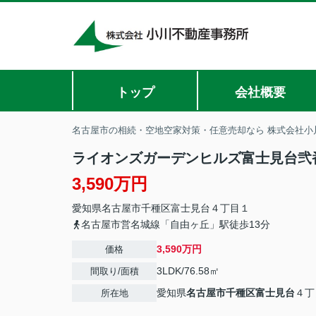
トップ
会社概要
名古屋市の相続・空地空家対策・任意売却なら 株式会社小
ライオンズガーデンヒルズ富士見台弐
3,590万円
愛知県
名古屋市千種区
富士見台
４丁目１
名古屋市営名城線「自由ヶ丘」駅徒歩13分
3,590万円
価格
3LDK/76.58㎡
間取り/面積
愛知県
名古屋市千種区
富士見台
４丁
所在地