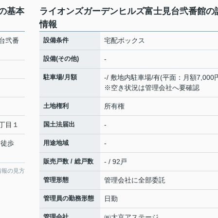
の基本
ライオンズガーデンヒルズ富士見台弐番館の
情報
台弐番
設備条件
宅配ボックス
設備(その他)
-
駐車場/月額
-/ 敷地内駐車場/有(平面：月額7,000
※空き状況は管理会社へ要確認
土地権利
所有権
丁目１
国土法届出
-
 徒歩
用途地域
-
販売戸数 / 総戸数
- / 92戸
情報の見方
管理形態
管理会社に全部委託
管理員の勤務形態
日勤
管理会社
㈱大京アステージ