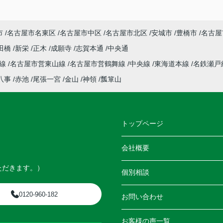
市
名古屋市名東区
名古屋市中区
名古屋市北区
安城市
豊橋市
名古屋
田橋
新栄
正木
成願寺
志賀本通
中央通
本線
名古屋市営東山線
名古屋市営鶴舞線
中央線
東海道本線
名鉄瀬戸
八事
赤池
尾張一宮
金山
神領
瓢箪山
トップページ
会社概要
ただきます。）
個別相談
0120-960-182
お問い合わせ
お客様の声一覧