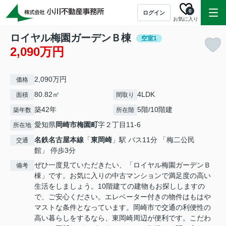
0
ログイン
お気に入り
ロイヤル梅園ガーデンＢ棟
空室1
2,090万円
2,090万円
価格
80.82㎡
4LDK
面積
間取り
築42年
5階/10階建
築年数
所在階
愛知県
岡崎市
梅園町
字２丁目11-6
所在地
名鉄名古屋本線
「
東岡崎
」駅 バス11分 「梅二公民
交通
館」 停歩3分
ぜひ一度見ていただきたい、「ロイヤル梅園ガーデンＢ
備考
棟」です。お気に入りの中古マンションで満足度の高い
生活をしましょう。10階建ての建物もお探ししますの
で、ご安心ください。エレベーター付きの物件はもはや
マストな条件となっています。岡崎市で交通の利便性の
高い暮らしをするなら、東岡崎周辺が便利です。こだわ