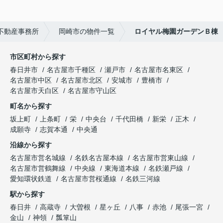
不動産事務所
岡崎市の物件一覧
ロイヤル梅園ガーデンＢ棟
市区町村から探す
春日井市
名古屋市千種区
瀬戸市
名古屋市名東区
名古屋市中区
名古屋市北区
安城市
豊橋市
名古屋市天白区
名古屋市守山区
町名から探す
坂上町
上条町
栄
中央台
千代田橋
新栄
正木
成願寺
志賀本通
中央通
沿線から探す
名古屋市営名城線
名鉄名古屋本線
名古屋市営東山線
名古屋市営鶴舞線
中央線
東海道本線
名鉄瀬戸線
愛知環状鉄道
名古屋市営桜通線
名鉄三河線
駅から探す
春日井
高蔵寺
大曽根
星ヶ丘
八事
赤池
尾張一宮
金山
神領
瓢箪山