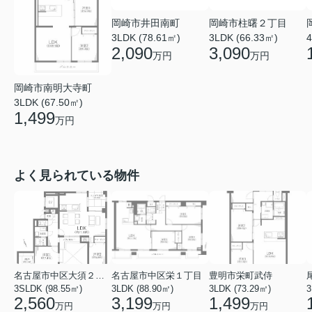
岡崎市井田南町
岡崎市柱曙２丁目
3LDK (78.61㎡)
3LDK (66.33㎡)
4
2,090
3,090
万円
万円
岡崎市南明大寺町
3LDK (67.50㎡)
1,499
万円
よく見られている物件
名古屋市中区大須２丁目
名古屋市中区栄１丁目
豊明市栄町武侍
3SLDK (98.55㎡)
3LDK (88.90㎡)
3LDK (73.29㎡)
3
2,560
3,199
1,499
万円
万円
万円