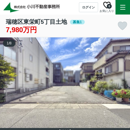
0
ログイン
お気に入り
瑞穂区東栄町5丁目土地
募集1
7,980万円
1
/
8