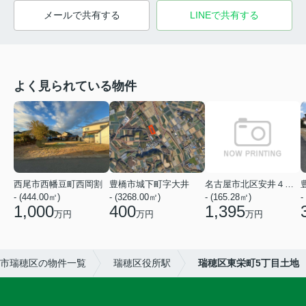
メールで共有する
LINEで共有する
よく見られている物件
西尾市西幡豆町西岡割
豊橋市城下町字大井
名古屋市北区安井４丁目
- (444.00㎡)
- (3268.00㎡)
- (165.28㎡)
-
1,000
400
1,395
万円
万円
万円
市瑞穂区の物件一覧
瑞穂区役所駅
瑞穂区東栄町5丁目土地