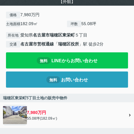
【外観】
7,980万円
価格
182.09㎡
55.08坪
土地面積
坪数
愛知県
名古屋市瑞穂区
東栄町
５丁目
所在地
名古屋市営桜通線
「
瑞穂区役所
」駅 徒歩2分
交通
LINEからお問い合わせ
無料
お問い合わせ
無料
瑞穂区東栄町5丁目土地の販売中物件
7,980万円
55.08坪(182.09㎡)