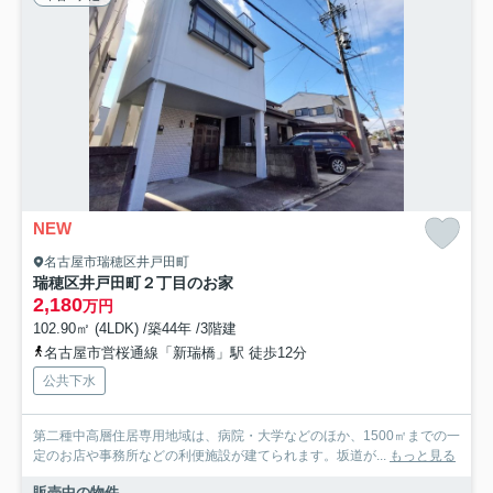
NEW
名古屋市瑞穂区井戸田町
瑞穂区井戸田町２丁目のお家
2,180
万円
102.90㎡ (4LDK) /築44年 /3階建
名古屋市営桜通線「新瑞橋」駅 徒歩12分
公共下水
第二種中高層住居専用地域は、病院・大学などのほか、1500㎡までの一
定のお店や事務所などの利便施設が建てられます。坂道が...
もっと見る
販売中の物件