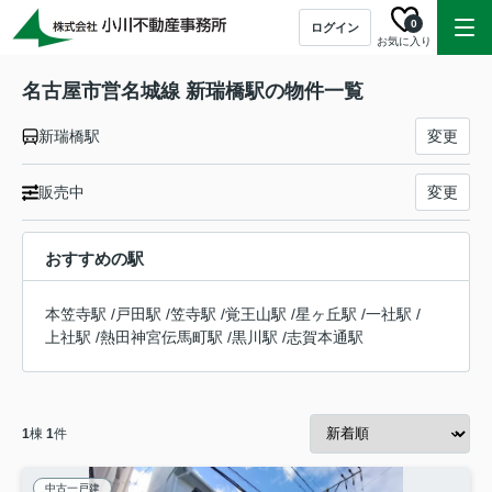
0
ログイン
お気に入り
名古屋市営名城線 新瑞橋駅の物件一覧
新瑞橋駅
変更
販売中
変更
おすすめの駅
本笠寺駅
/
戸田駅
/
笠寺駅
/
覚王山駅
/
星ヶ丘駅
/
一社駅
/
上社駅
/
熱田神宮伝馬町駅
/
黒川駅
/
志賀本通駅
1
棟
1
件
中古一戸建