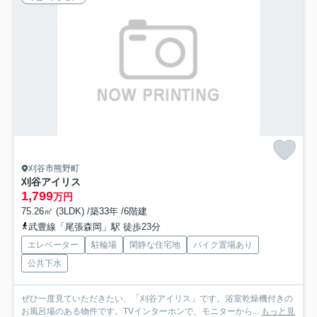
刈谷市熊野町
刈谷アイリス
1,799
万円
75.26㎡ (3LDK) /築33年 /6階建
武豊線「尾張森岡」駅 徒歩23分
エレベーター
駐輪場
閑静な住宅地
バイク置場あり
公共下水
ぜひ一度見ていただきたい、「刈谷アイリス」です。浴室乾燥機付きの
お風呂場のある物件です。TVインターホンで、モニターから...
もっと見