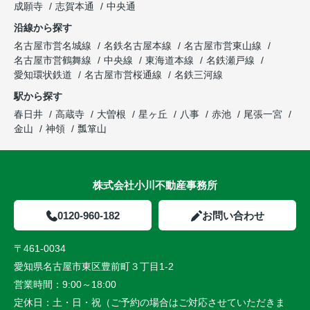
成願寺
志賀本通
中央通
沿線から探す
名古屋市営名城線
名鉄名古屋本線
名古屋市営東山線
名古屋市営鶴舞線
中央線
東海道本線
名鉄瀬戸線
愛知環状鉄道
名古屋市営桜通線
名鉄三河線
駅から探す
春日井
高蔵寺
大曽根
星ヶ丘
八事
赤池
尾張一宮
金山
神領
瓢箪山
株式会社小川不動産事務所
0120-960-182
お問い合わせ
〒461-0034
愛知県名古屋市東区豊前町３丁目1-2
営業時間：
9:00～18:00
定休日：
土・日・祝（ご予約の場合はご対応させていただきま