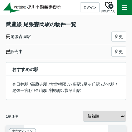
0
ログイン
お気に入り
武豊線 尾張森岡駅の物件一覧
尾張森岡駅
変更
販売中
変更
おすすめの駅
春日井駅
/
高蔵寺駅
/
大曽根駅
/
八事駅
/
星ヶ丘駅
/
赤池駅
/
尾張一宮駅
/
金山駅
/
神領駅
/
瓢箪山駅
1
棟
1
件
中古マンション