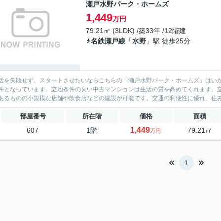
瀬戸水野パーク・ホームズ
1,449
万円
79.21㎡ (3LDK) /築33年 /12階建
名鉄瀬戸線
「
水野
」駅 徒歩25分
活を失敗せず、スタートさせたいならこちらの「瀬戸水野パーク・ホームズ」はいかが
件となっています。立地条件の良い中古マンションは生活の質を高めてくれます。
あるものの小規模な店舗や飲食店などの建設が可能です。交通の利便性に優れ、住み良
部屋番号
所在階
価格
面積
1,449
607
1階
79.21㎡
万円
1