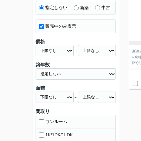
指定しない
新築
中古
販売中のみ表示
価格
～
新生
の物
限が
築年数
面積
～
間取り
ワンルーム
1K/1DK/1LDK