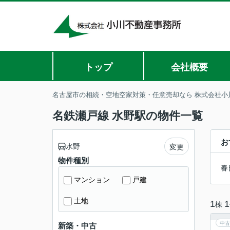
トップ
会社概要
名古屋市の相続・空地空家対策・任意売却なら 株式会社小
名鉄瀬戸線 水野駅の物件一覧
お
水野
変更
物件種別
春
マンション
戸建
土地
1
1
棟
中古
新築・中古