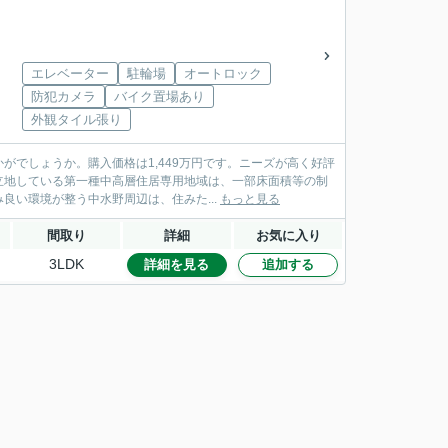
エレベーター
駐輪場
オートロック
防犯カメラ
バイク置場あり
外観タイル張り
でしょうか。購入価格は1,449万円です。ニーズが高く好評
立地している第一種中高層住居専用地域は、一部床面積等の制
い環境が整う中水野周辺は、住みた...
もっと見る
間取り
詳細
お気に入り
3LDK
詳細を見る
追加する