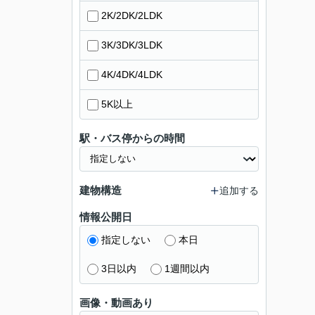
2K/2DK/2LDK
3K/3DK/3LDK
4K/4DK/4LDK
5K以上
駅・バス停からの時間
建物構造
追加する
情報公開日
指定しない
本日
3日以内
1週間以内
画像・動画あり