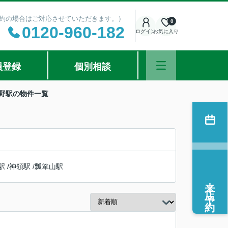
ご予約の場合はご対応させていただきます。）
0
0120-960-182
ログイン
お気に入り
員登録
個別相談
水野駅の物件一覧
駅
/
神領駅
/
瓢箪山駅
来店予約