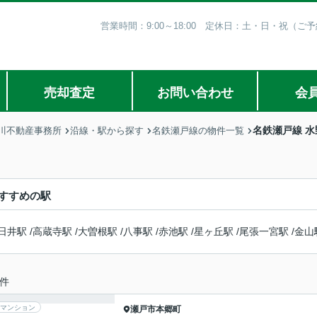
営業時間：9:00～18:00 定休日：土・日・祝（
売却査定
お問い合わせ
会
名鉄瀬戸線 
川不動産事務所
沿線・駅から探す
名鉄瀬戸線の物件一覧
すすめの駅
日井駅
/
高蔵寺駅
/
大曽根駅
/
八事駅
/
赤池駅
/
星ヶ丘駅
/
尾張一宮駅
/
金山
件
マンション
瀬戸市
本郷町