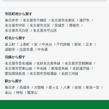
市区町村から探す
春日井市
名古屋市千種区
名古屋市名東区
瀬戸市
名古屋市中区
名古屋市北区
安城市
豊橋市
名古屋市天白区
名古屋市守山区
町名から探す
坂上町
上条町
栄
中央台
千代田橋
新栄
正木
成願寺
志賀本通
中央通
沿線から探す
名古屋市営名城線
名鉄名古屋本線
名古屋市営鶴舞線
名古屋市営東山線
中央線
東海道本線
名鉄瀬戸線
愛知環状鉄道
名古屋市営桜通線
名鉄三河線
駅から探す
春日井
高蔵寺
大曽根
星ヶ丘
八事
赤池
尾張一宮
金山
神領
瓢箪山