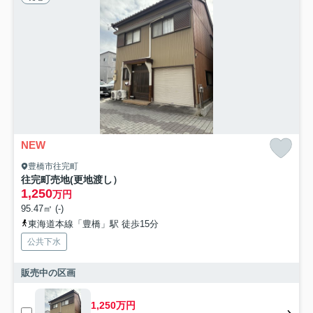
NEW
豊橋市往完町
往完町売地(更地渡し）
1,250
万円
95.47㎡ (-)
東海道本線「豊橋」駅 徒歩15分
公共下水
販売中の区画
1,250万円