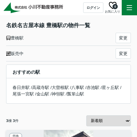
0
ログイン
お気に入り
名鉄名古屋本線 豊橋駅の物件一覧
豊橋駅
変更
販売中
変更
おすすめの駅
春日井駅
/
高蔵寺駅
/
大曽根駅
/
八事駅
/
赤池駅
/
星ヶ丘駅
/
尾張一宮駅
/
金山駅
/
神領駅
/
瓢箪山駅
3
棟
3
件
売地