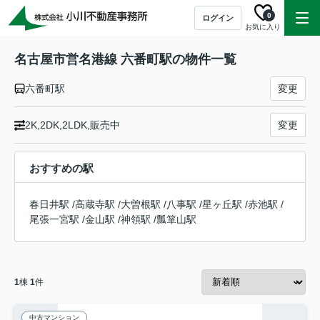
0
ログイン
お気に入り
名古屋市営名港線 六番町駅の物件一覧
六番町駅
変更
2K,2DK,2LDK,販売中
変更
おすすめの駅
春日井駅
/
高蔵寺駅
/
大曽根駅
/
八事駅
/
星ヶ丘駅
/
赤池駅
/
尾張一宮駅
/
金山駅
/
神領駅
/
瓢箪山駅
1
棟
1
件
中古マンション