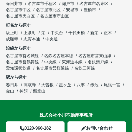
春日井市
名古屋市千種区
瀬戸市
名古屋市名東区
名古屋市中区
名古屋市北区
安城市
豊橋市
名古屋市天白区
名古屋市守山区
町名から探す
坂上町
上条町
栄
中央台
千代田橋
新栄
正木
成願寺
志賀本通
中央通
沿線から探す
名古屋市営名城線
名鉄名古屋本線
名古屋市営東山線
名古屋市営鶴舞線
中央線
東海道本線
名鉄瀬戸線
愛知環状鉄道
名古屋市営桜通線
名鉄三河線
駅から探す
春日井
高蔵寺
大曽根
星ヶ丘
八事
赤池
尾張一宮
金山
神領
瓢箪山
株式会社小川不動産事務所
0120-960-182
お問い合わせ