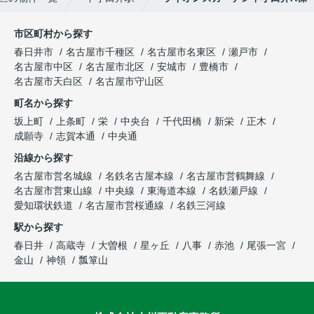
市区町村から探す
春日井市
名古屋市千種区
名古屋市名東区
瀬戸市
名古屋市中区
名古屋市北区
安城市
豊橋市
名古屋市天白区
名古屋市守山区
町名から探す
坂上町
上条町
栄
中央台
千代田橋
新栄
正木
成願寺
志賀本通
中央通
沿線から探す
名古屋市営名城線
名鉄名古屋本線
名古屋市営鶴舞線
名古屋市営東山線
中央線
東海道本線
名鉄瀬戸線
愛知環状鉄道
名古屋市営桜通線
名鉄三河線
駅から探す
春日井
高蔵寺
大曽根
星ヶ丘
八事
赤池
尾張一宮
金山
神領
瓢箪山