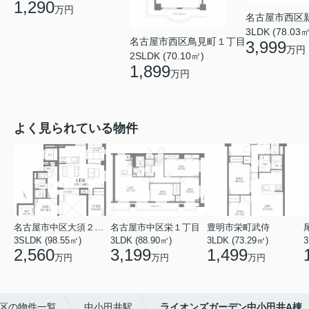
1,290
万円
名古屋市西区
3LDK (78.03㎡
名古屋市西区鳥見町１丁目
3,999
万円
2SLDK (70.10㎡)
1,899
万円
よく見られている物件
名古屋市中区大須２丁目
名古屋市中区栄１丁目
豊明市栄町武侍
3SLDK (98.55㎡)
3LDK (88.90㎡)
3LDK (73.29㎡)
3
2,560
3,199
1,499
万円
万円
万円
区の物件一覧
中小田井駅
ライオンズガーデン中小田井A棟