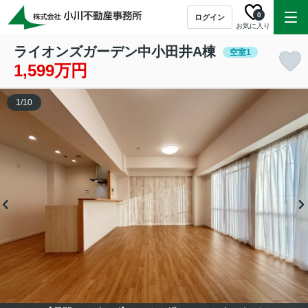
0
ログイン
お気に入り
ライオンズガーデン中小田井A棟
空室1
1,599万円
1
/
10