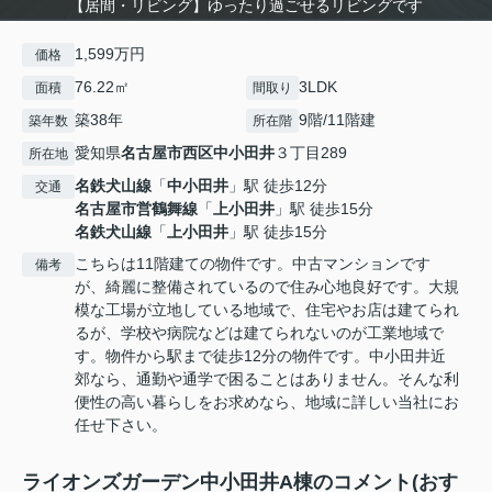
【居間・リビング】ゆったり過ごせるリビングです
1,599万円
価格
76.22㎡
3LDK
面積
間取り
築38年
9階/11階建
築年数
所在階
愛知県
名古屋市西区
中小田井
３丁目289
所在地
名鉄犬山線
「
中小田井
」駅 徒歩12分
交通
名古屋市営鶴舞線
「
上小田井
」駅 徒歩15分
名鉄犬山線
「
上小田井
」駅 徒歩15分
こちらは11階建ての物件です。中古マンションです
備考
が、綺麗に整備されているので住み心地良好です。大規
模な工場が立地している地域で、住宅やお店は建てられ
るが、学校や病院などは建てられないのが工業地域で
す。物件から駅まで徒歩12分の物件です。中小田井近
郊なら、通勤や通学で困ることはありません。そんな利
便性の高い暮らしをお求めなら、地域に詳しい当社にお
任せ下さい。
ライオンズガーデン中小田井A棟のコメント(おす