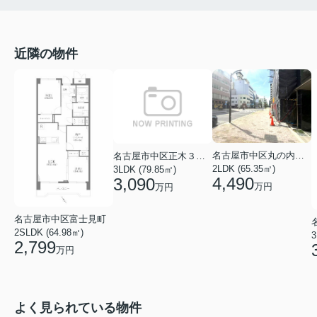
近隣の物件
名古屋市中区丸の内３丁目
名古屋市中区正木３丁目
2LDK (65.35㎡)
3LDK (79.85㎡)
4,490
3,090
万円
万円
名古屋市中区富士見町
2SLDK (64.98㎡)
3
2,799
万円
よく見られている物件