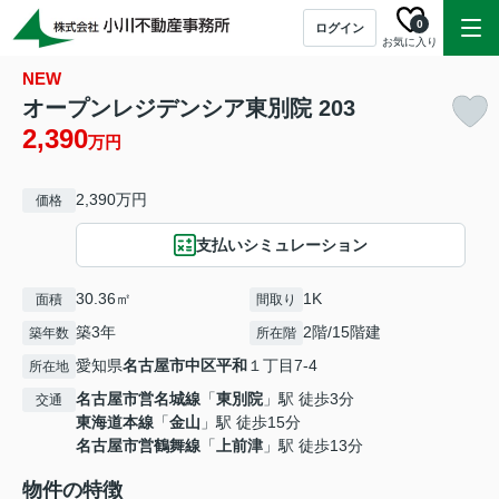
0
ログイン
お気に入り
NEW
オープンレジデンシア東別院 203
2,390
万円
2,390万円
価格
支払いシミュレーション
30.36㎡
1K
面積
間取り
築3年
2階/15階建
築年数
所在階
愛知県
名古屋市中区
平和
１丁目7-4
所在地
名古屋市営名城線
「
東別院
」駅 徒歩3分
交通
東海道本線
「
金山
」駅 徒歩15分
名古屋市営鶴舞線
「
上前津
」駅 徒歩13分
物件の特徴