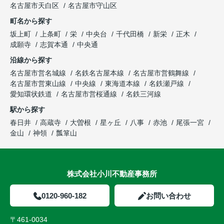
名古屋市天白区
名古屋市守山区
町名から探す
坂上町
上条町
栄
中央台
千代田橋
新栄
正木
成願寺
志賀本通
中央通
沿線から探す
名古屋市営名城線
名鉄名古屋本線
名古屋市営鶴舞線
名古屋市営東山線
中央線
東海道本線
名鉄瀬戸線
愛知環状鉄道
名古屋市営桜通線
名鉄三河線
駅から探す
春日井
高蔵寺
大曽根
星ヶ丘
八事
赤池
尾張一宮
金山
神領
瓢箪山
株式会社小川不動産事務所
0120-960-182
お問い合わせ
〒461-0034