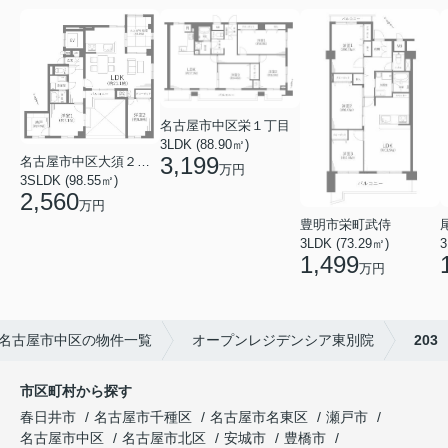
名古屋市中区栄１丁目
3LDK (88.90㎡)
3,199
名古屋市中区大須２丁目
万円
3SLDK (98.55㎡)
2,560
万円
豊明市栄町武侍
3LDK (73.29㎡)
3
1,499
万円
名古屋市中区の物件一覧
オープンレジデンシア東別院
203
市区町村から探す
春日井市
名古屋市千種区
名古屋市名東区
瀬戸市
名古屋市中区
名古屋市北区
安城市
豊橋市