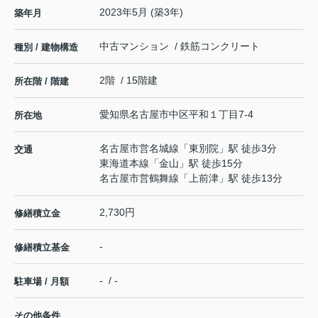
2023年5月 (築3年)
築年月
中古マンション / 鉄筋コンクリート
種別 / 建物構造
2階 / 15階建
所在階 / 階建
愛知県
名古屋市中区
平和
１丁目7-4
所在地
名古屋市営名城線
「
東別院
」駅 徒歩3分
交通
東海道本線
「
金山
」駅 徒歩15分
名古屋市営鶴舞線
「
上前津
」駅 徒歩13分
2,730円
修繕積立金
-
修繕積立基金
- / -
駐車場 / 月額
その他条件