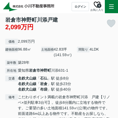
0
ログイン
お気に入り
岩倉市神野町川添戸建
2,099万円
2,099万円
価格
96.88㎡
42.83坪
4LDK
建物面積
土地面積
間取り
(141.59㎡)
築28年
築年数
愛知県
岩倉市
神野町
川添631-1
所在地
名鉄犬山線
「
石仏
」駅 徒歩8分
交通
名鉄犬山線
「
岩倉
」駅 徒歩23分
名鉄犬山線
「
布袋
」駅 徒歩40分
こだわりポイント満載の岩倉市神野町川添 戸建【リノ
備考
ベ×並列駐車3台可】。徒歩8分圏内に立地する物件で
す。ご要望の多い土地面積141.59㎡(公簿)の物件です。
前面道路6m以上ある物件です。不動産をお探しなら、