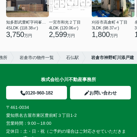
知多郡武豊町字祠峯３丁目
一宮市和光２丁目
刈谷市高倉町４丁目
4SLDK (118.38㎡)
4LDK (120.06㎡)
3LDK (98.37㎡)
3
3,750
2,599
1,800
万円
万円
万円
務所
岩倉市の物件一覧
石仏駅
岩倉市神野町川添戸建
株式会社小川不動産事務所
0120-960-182
お問い合わせ
〒461-0034
愛知県名古屋市東区豊前町３丁目1-2
営業時間：
9:00～18:00
定休日：
土・日・祝（ご予約の場合はご対応させていただきま