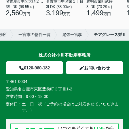
名古屋市中区大須２丁目
名古屋市中区栄１丁目
豊明市栄町武侍
3SLDK (98.55㎡)
3LDK (88.90㎡)
3LDK (73.29㎡)
3
2,560
3,199
1,499
万円
万円
万円
務所
一宮市の物件一覧
尾張一宮駅
モアグレース栄Ⅱ
株式会社小川不動産事務所
0120-960-182
お問い合わせ
〒461-0034
愛知県名古屋市東区豊前町３丁目1-2
営業時間：
9:00～18:00
定休日：
土・日・祝（ご予約の場合はご対応させていただきま
す。）