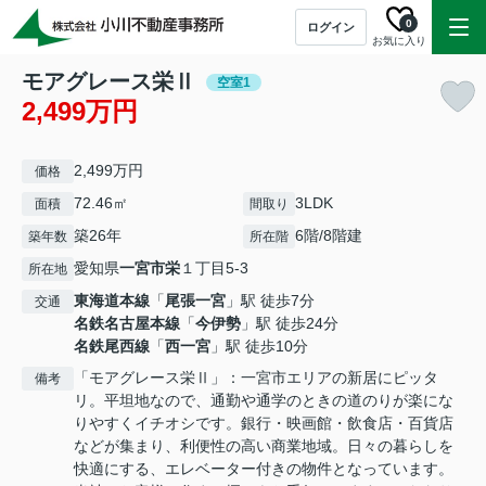
0
ログイン
お気に入り
モアグレース栄Ⅱ
空室1
2,499万円
2,499万円
価格
72.46㎡
3LDK
面積
間取り
築26年
6階/8階建
築年数
所在階
愛知県
一宮市
栄
１丁目5-3
所在地
東海道本線
「
尾張一宮
」駅 徒歩7分
交通
名鉄名古屋本線
「
今伊勢
」駅 徒歩24分
名鉄尾西線
「
西一宮
」駅 徒歩10分
「モアグレース栄Ⅱ」：一宮市エリアの新居にピッタ
備考
リ。平坦地なので、通勤や通学のときの道のりが楽にな
りやすくイチオシです。銀行・映画館・飲食店・百貨店
などが集まり、利便性の高い商業地域。日々の暮らしを
快適にする、エレベーター付きの物件となっています。