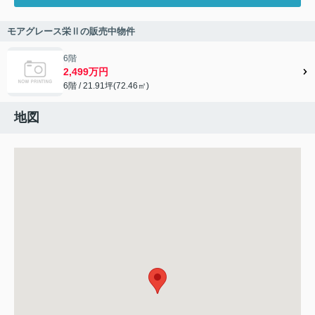
モアグレース栄Ⅱの販売中物件
6階
2,499万円
6階 / 21.91坪(72.46㎡)
地図