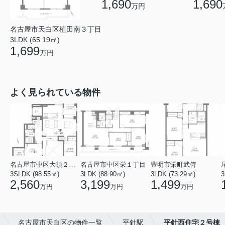
1,690
1,690
万円
名古屋市天白区植田南３丁目
3LDK (65.19㎡)
1,699
万円
よく見られている物件
名古屋市中区大須２丁目
名古屋市中区栄１丁目
豊明市栄町武侍
3SLDK (98.55㎡)
3LDK (88.90㎡)
3LDK (73.29㎡)
3
2,560
3,199
1,499
万円
万円
万円
名古屋市天白区の物件一覧
平針駅
平針西住宅２号棟