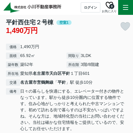
0
ログイン
お気に入り
平針西住宅２号棟
空室1
1,490万円
1,490万円
価格
65.92㎡
3LDK
面積
間取り
築52年
3階/8階建
築年数
所在階
愛知県
名古屋市天白区
平針
１丁目601
所在地
名古屋市営鶴舞線
「
平針
」駅 徒歩10分
交通
日々の暮らしを快適にする、エレベーター付きの物件と
備考
なっています。駅から徒歩10分圏内に位置する物件で
す。住み心地がしっかりと考えられた中古マンションで
す。初めて訪れる街で暮らすのは不安がいっぱいですよ
ね。そんな方は、地域特化型の当社にお問い合わせくだ
さい。当社は確かな住宅情報をご提供しているので、安
心してお任せいただけます。