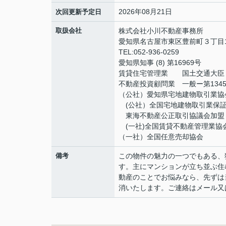
2026年08月21日
次回更新予定日
取扱会社
株式会社小川不動産事務所
愛知県名古屋市東区豊前町３丁目1
TEL:052-936-0259
愛知県知事 (8) 第16969号
賃貸住宅管理業 国土交通大臣（2
不動産投資顧問業 一般ー第134
（公社）愛知県宅地建物取引業協
(公社）全国宅地建物取引業保
東海不動産公正取引協議会加盟
(一社)全国賃貸不動産管理業協
（一社）全国任意売却協会
備考
この物件の魅力の一つでもある、
す。主にマンションが立ち並ぶ住
動産のことでお悩みなら、先ずは
消いたします。ご連絡はメール又