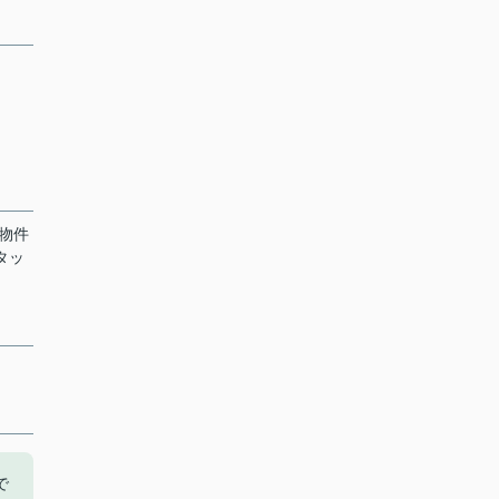
物件
タッ
で