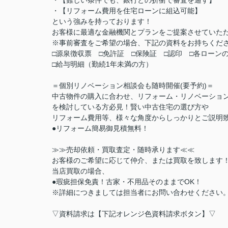
・【難しい条件でも、銀行との折衝で審査を通す】
・【リフォーム費用を住宅ローンに組込可能】
という強みを持っております！
お客様に最適な金融機関とプランをご提案させていた
※事前審査をご希望の場合、下記の資料をお持ちくだ
□源泉徴収票 □免許証 □保険証 □認印 □各ローン
□給与明細（勤続1年未満の方）
＝個別リノベーション相談会も随時開催(要予約)＝
中古物件の購入に合わせ、リフォーム・リノベーショ
を検討している方必見！賢い中古住宅の選び方や
リフォーム費用等、様々な角度からしっかりとご説明
●リフォーム簡易御見積無料！
≫≫売却依頼・買取査定・随時承ります≪≪
お客様のご希望に応じて仲介、または買取を致します
当店買取の場合、
●瑕疵担保免責！古家・不用品そのままでOK！
※詳細につきましては担当者にお問い合わせください
▽資料請求は【下記オレンジ色資料請求ボタン】▽