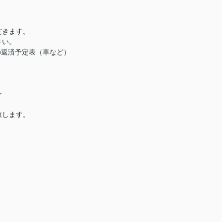
だきます。
さい。
の返済予定表（車など）
ン
致します。
！
。