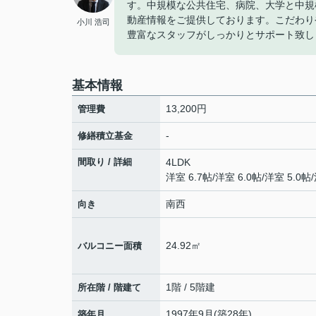
す。中規模な公共住宅、病院、大学と中規
動産情報をご提供しております。こだわり
小川 浩司
豊富なスタッフがしっかりとサポート致し
基本情報
13,200円
管理費
-
修繕積立基金
間取り / 詳細
4LDK
洋室 6.7帖
/
洋室 6.0帖
/
洋室 5.0帖
/
南西
向き
24.92㎡
バルコニー面積
1階 / 5階建
所在階 / 階建て
1997年9月(築28年)
築年月