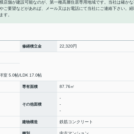
模店舗が建設可能なのが、第一種高層住居専用地域です。当社は確かな
やご要望などがあれば、メール又はお電話にて当社にご連絡下さい。経
ます。
22,320円
修繕積立金
洋室 5.0帖
/
LDK 17.0帖
87.76㎡
専有面積
-
-
その他面積
-
鉄筋コンクリート
建物構造
中古マンション
種別