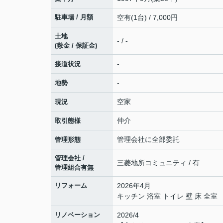
駐車場 / 月額
空有(1台) / 7,000円
土地
- / -
(敷金 / 保証金)
-
接道状況
-
地勢
空家
現況
仲介
取引態様
管理会社に全部委託
管理形態
管理会社 /
三菱地所コミュニティ / 有
管理組合有無
リフォーム
2026年4月
キッチン 浴室 トイレ 壁 床 全室
リノベーション
2026/4