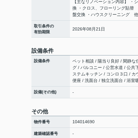
【主なリノベーション内容】 ・
換 ・クロス、フローリング貼替
盤交換 ・ハウスクリーニング 
取引条件の
2026年08月21日
有効期限
設備条件
設備条件
ペット相談 / 陽当り良好 / 閑静な
グ / バルコニー / 公営水道 / 公
ステムキッチン / コンロ３口 / カ
便座 / 洗面台 / 独立洗面台 / 浴
設備(その他)
-
その他
104014690
物件番号
-
建築確認番号