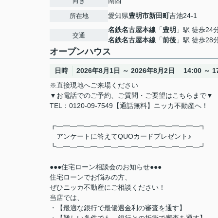
南西
向き
愛知県
豊明市
新田町
吉池24-1
所在地
名鉄名古屋本線
「
豊明
」駅 徒歩24
交通
名鉄名古屋本線
「
前後
」駅 徒歩28
オープンハウス
日時
2026年8月1日 ～ 2026年8月2日 14:00 ～ 17
※直接現地へご来場ください
▼お電話でのご予約、ご質問・ご要望はこちらまで▼
TEL：0120-09-7549【通話無料】ニッカ不動産へ！
┏―━―━―━―━―━―━―━―━―━―━―┓
アンケートに答えてQUOカードプレゼント♪
┗―━―━―━―━―━―━―━―━―━―━―┛
●●●住宅ローン相談会のお知らせ●●●
住宅ローンでお悩みの方、
ぜひニッカ不動産にご相談ください！
当店では、
・【最適な銀行で最優遇金利の審査を通す】