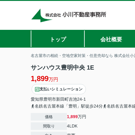
トップ
会社概要
名古屋市の相続・空地空家対策・任意売却なら 株式会社小
サンハウス豊明中央 1E
1,899
万円
支払いシミュレーション
愛知県
豊明市
新田町
吉池24-1
名鉄名古屋本線「豊明」駅徒歩24分
名鉄名古屋本線
1,899
万円
価格
4LDK
間取り