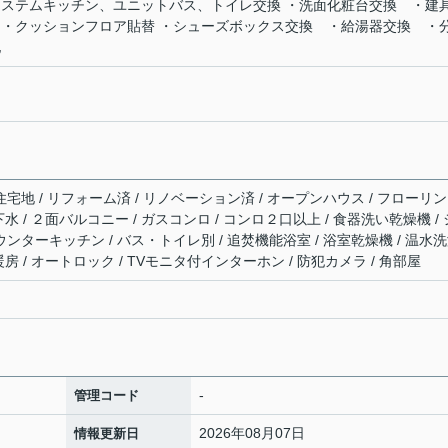
システムキッチン、ユニットバス、トイレ交換 ・洗面化粧台交換 ・建
 ・クッションフロア貼替 ・シューズボックス交換 ・給湯器交換 ・
他
住宅地 / リフォーム済 / リノベーション済 / オープンハウス / フローリン
共下水 / ２面バルコニー / ガスコンロ / コンロ２口以上 / 食器洗い乾燥機 / 
ウンターキッチン / バス・トイレ別 / 追焚機能浴室 / 浴室乾燥機 / 温水
室暖房 / オートロック / TVモニタ付インターホン / 防犯カメラ / 角部屋
-
管理コード
2026年08月07日
情報更新日