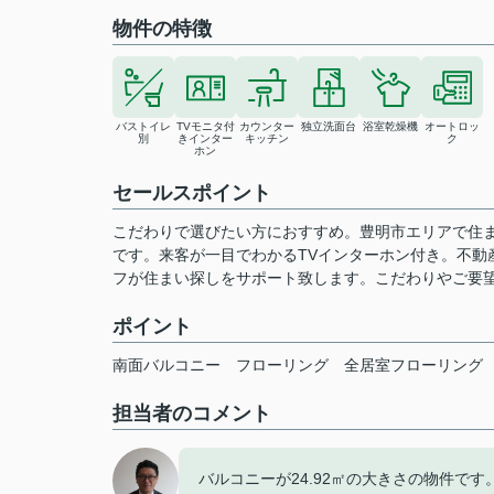
物件の特徴
バストイレ
TVモニタ付
カウンター
独立洗面台
浴室乾燥機
オートロッ
別
きインター
キッチン
ク
ホン
セールスポイント
こだわりで選びたい方におすすめ。豊明市エリアで住ま
です。来客が一目でわかるTVインターホン付き。不動
フが住まい探しをサポート致します。こだわりやご要
ポイント
南面バルコニー
フローリング
全居室フローリング
担当者のコメント
バルコニーが24.92㎡の大きさの物件で