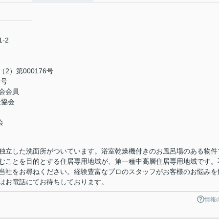
-2
）第000176号
5号
会会員
証協会
会
独立した洗面所がついています。浴室乾燥機付きのお風呂場のある物件
むことを目的とする住居専用地域が、第一種中高層住居専用地域です。
当社をお尋ねください。経験豊富なプロのスタッフがお客様のお悩みを
はお電話にてお待ちしております。
情報