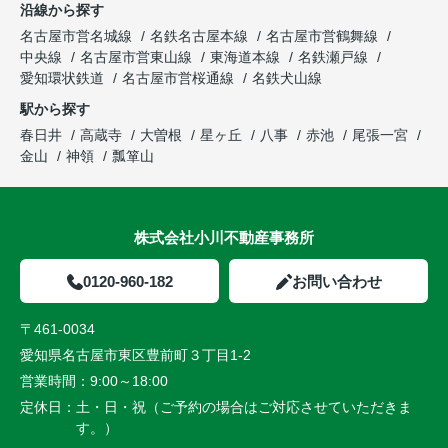
沿線から探す
名古屋市営名城線
名鉄名古屋本線
名古屋市営鶴舞線
中央線
名古屋市営東山線
東海道本線
名鉄瀬戸線
愛知環状鉄道
名古屋市営桜通線
名鉄犬山線
駅から探す
春日井
高蔵寺
大曽根
星ヶ丘
八事
赤池
尾張一宮
金山
神領
瓢箪山
株式会社小川不動産事務所
0120-960-182
お問い合わせ
〒461-0034
愛知県名古屋市東区豊前町３丁目1-2
営業時間：
9:00～18:00
定休日：
土・日・祝（ご予約の場合はご対応させていただきま
す。）