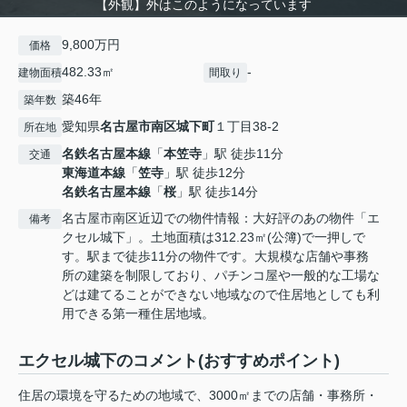
【外観】外はこのようになっています
9,800万円
価格
482.33㎡
-
建物面積
間取り
築46年
築年数
愛知県
名古屋市南区
城下町
１丁目38-2
所在地
名鉄名古屋本線
「
本笠寺
」駅 徒歩11分
交通
東海道本線
「
笠寺
」駅 徒歩12分
名鉄名古屋本線
「
桜
」駅 徒歩14分
名古屋市南区近辺での物件情報：大好評のあの物件「エ
備考
クセル城下」。土地面積は312.23㎡(公簿)で一押しで
す。駅まで徒歩11分の物件です。大規模な店舗や事務
所の建築を制限しており、パチンコ屋や一般的な工場な
どは建てることができない地域なので住居地としても利
用できる第一種住居地域。
エクセル城下のコメント(おすすめポイント)
住居の環境を守るための地域で、3000㎡までの店舗・事務所・