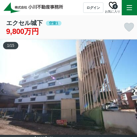
0
ログイン
お気に入り
エクセル城下
空室1
9,800万円
1
/
15