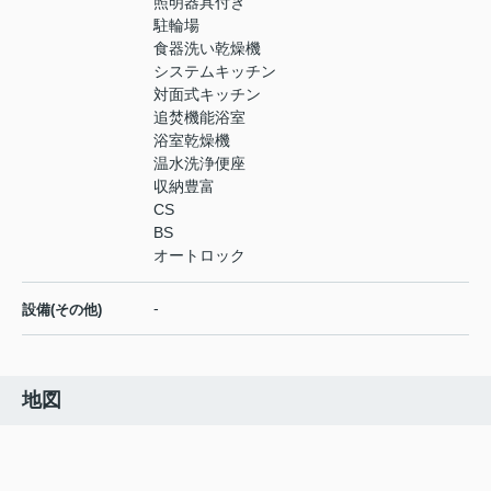
照明器具付き
駐輪場
食器洗い乾燥機
システムキッチン
対面式キッチン
追焚機能浴室
浴室乾燥機
温水洗浄便座
収納豊富
CS
BS
オートロック
-
設備(その他)
地図