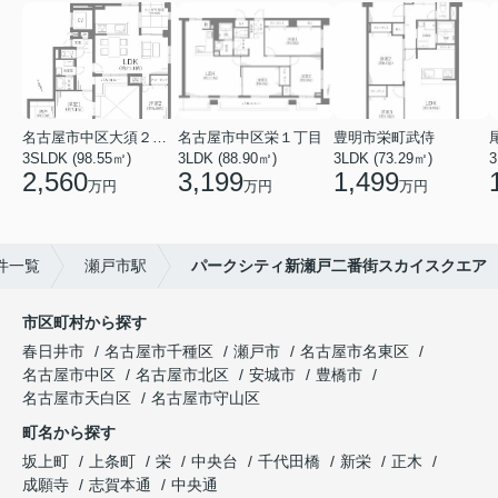
名古屋市中区大須２丁目
名古屋市中区栄１丁目
豊明市栄町武侍
3SLDK (98.55㎡)
3LDK (88.90㎡)
3LDK (73.29㎡)
3
2,560
3,199
1,499
万円
万円
万円
件一覧
瀬戸市駅
パークシティ新瀬戸二番街スカイスクエア
市区町村から探す
春日井市
名古屋市千種区
瀬戸市
名古屋市名東区
名古屋市中区
名古屋市北区
安城市
豊橋市
名古屋市天白区
名古屋市守山区
町名から探す
坂上町
上条町
栄
中央台
千代田橋
新栄
正木
成願寺
志賀本通
中央通