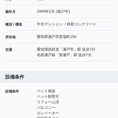
1999年2月 (築27年)
築年月
中古マンション / 鉄筋コンクリート
種別 / 構造
愛知県
瀬戸市
苗場町
150
所在地
愛知環状鉄道
「
瀬戸市
」駅 徒歩7分
交通
名鉄瀬戸線
「
新瀬戸
」駅 徒歩7分
設備条件
ペット相談
設備条件
ペット飼育可
リフォーム済
バルコニー
エレベーター