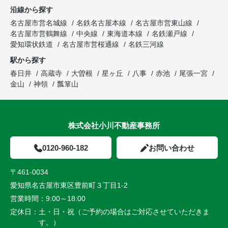
沿線から探す
名古屋市営名城線
名鉄名古屋本線
名古屋市営東山線
名古屋市営鶴舞線
中央線
東海道本線
名鉄瀬戸線
愛知環状鉄道
名古屋市営桜通線
名鉄三河線
駅から探す
春日井
高蔵寺
大曽根
星ヶ丘
八事
赤池
尾張一宮
金山
神領
瓢箪山
株式会社小川不動産事務所
0120-960-182
お問い合わせ
〒461-0034
愛知県名古屋市東区豊前町３丁目1-2
営業時間：
9:00～18:00
定休日：
土・日・祝（ご予約の場合はご対応させていただきま
す。）