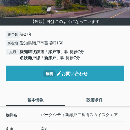
【外観】外はこのようになっています
築27年
築年数
愛知県瀬戸市苗場町150
所在地
愛知環状鉄道
「
瀬戸市
」駅 徒歩7分
交通
名鉄瀬戸線
「
新瀬戸
」駅 徒歩7分
お問い合わせ
無料
基本情報
設備条件
パークシティ新瀬戸二番街スカイスクエア
物件名
南西
向き