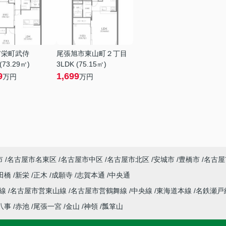
市栄町武侍
尾張旭市東山町２丁目
(73.29㎡)
3LDK (75.15㎡)
9
1,699
万円
万円
市
名古屋市名東区
名古屋市中区
名古屋市北区
安城市
豊橋市
名古屋
田橋
新栄
正木
成願寺
志賀本通
中央通
本線
名古屋市営東山線
名古屋市営鶴舞線
中央線
東海道本線
名鉄瀬戸
八事
赤池
尾張一宮
金山
神領
瓢箪山