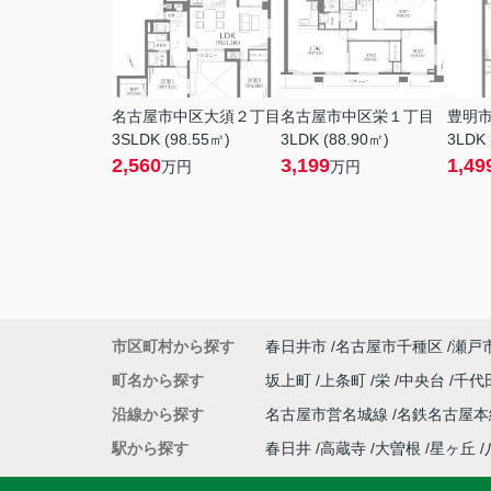
名古屋市中区大須２丁目
名古屋市中区栄１丁目
豊明
3SLDK (98.55㎡)
3LDK (88.90㎡)
3LDK 
2,560
3,199
1,49
万円
万円
市区町村から探す
春日井市
名古屋市千種区
瀬戸
町名から探す
坂上町
上条町
栄
中央台
千代
沿線から探す
名古屋市営名城線
名鉄名古屋
駅から探す
春日井
高蔵寺
大曽根
星ヶ丘