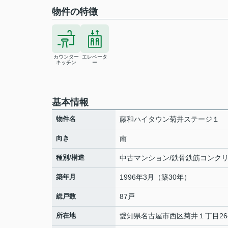
物件の特徴
カウンター
エレベータ
キッチン
ー
基本情報
物件名
藤和ハイタウン菊井ステージ１
向き
南
種別/構造
中古マンション/鉄骨鉄筋コンク
築年月
1996年3月（築30年）
総戸数
87戸
所在地
愛知県
名古屋市西区
菊井
１丁目26