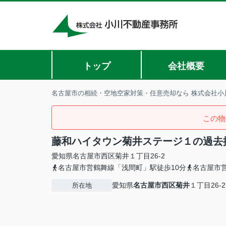
トップ
会社概要
名古屋市の相続・空地空家対策・任意売却なら 株式会社小
この物
藤和ハイタウン菊井ステージ１の過去
愛知県
名古屋市西区
菊井
１丁目26-2
名古屋市営鶴舞線「浅間町」駅徒歩10分
名古屋市
愛知県
名古屋市西区
菊井
１丁目26-2
所在地