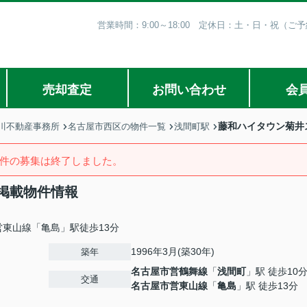
営業時間：9:00～18:00 定休日：土・日・祝（
売却査定
お問い合わせ
会
藤和ハイタウン菊井
川不動産事務所
名古屋市西区の物件一覧
浅間町駅
件の募集は終了しました。
掲載物件情報
営東山線「亀島」駅徒歩13分
1996年3月(築30年)
築年
名古屋市営鶴舞線
「
浅間町
」駅 徒歩10
交通
名古屋市営東山線
「
亀島
」駅 徒歩13分