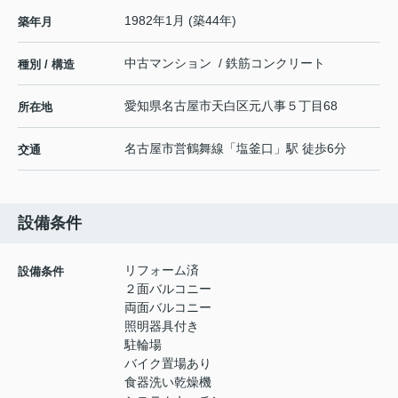
1982年1月 (築44年)
築年月
中古マンション / 鉄筋コンクリート
種別 / 構造
愛知県
名古屋市天白区
元八事
５丁目68
所在地
名古屋市営鶴舞線
「
塩釜口
」駅 徒歩6分
交通
設備条件
リフォーム済
設備条件
２面バルコニー
両面バルコニー
照明器具付き
駐輪場
バイク置場あり
食器洗い乾燥機