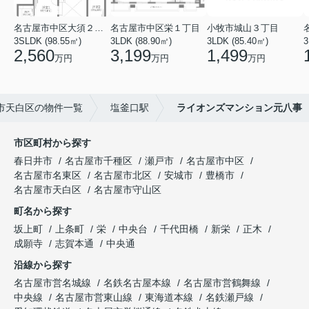
名古屋市中区大須２丁目
名古屋市中区栄１丁目
小牧市城山３丁目
3SLDK (98.55㎡)
3LDK (88.90㎡)
3LDK (85.40㎡)
3
2,560
3,199
1,499
万円
万円
万円
市天白区の物件一覧
塩釜口駅
ライオンズマンション元八事
市区町村から探す
春日井市
名古屋市千種区
瀬戸市
名古屋市中区
名古屋市名東区
名古屋市北区
安城市
豊橋市
名古屋市天白区
名古屋市守山区
町名から探す
坂上町
上条町
栄
中央台
千代田橋
新栄
正木
成願寺
志賀本通
中央通
沿線から探す
名古屋市営名城線
名鉄名古屋本線
名古屋市営鶴舞線
中央線
名古屋市営東山線
東海道本線
名鉄瀬戸線