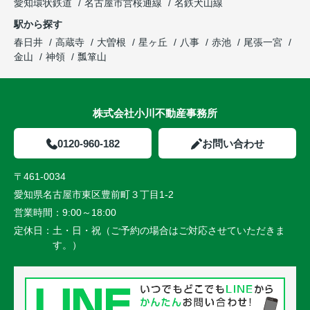
愛知環状鉄道
名古屋市営桜通線
名鉄犬山線
駅から探す
春日井
高蔵寺
大曽根
星ヶ丘
八事
赤池
尾張一宮
金山
神領
瓢箪山
株式会社小川不動産事務所
0120-960-182
お問い合わせ
〒461-0034
愛知県名古屋市東区豊前町３丁目1-2
営業時間：
9:00～18:00
定休日：
土・日・祝（ご予約の場合はご対応させていただきま
す。）