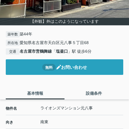
【外観】外はこのようになっています
築44年
築年数
愛知県名古屋市天白区元八事５丁目68
所在地
名古屋市営鶴舞線
「
塩釜口
」駅 徒歩6分
交通
お問い合わせ
無料
基本情報
設備条件
ライオンズマンション元八事
物件名
南東
向き