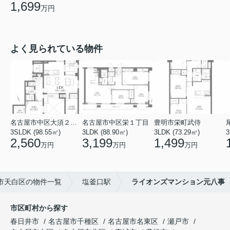
1,699
万円
よく見られている物件
名古屋市中区大須２丁目
名古屋市中区栄１丁目
豊明市栄町武侍
3SLDK (98.55㎡)
3LDK (88.90㎡)
3LDK (73.29㎡)
3
2,560
3,199
1,499
万円
万円
万円
市天白区の物件一覧
塩釜口駅
ライオンズマンション元八事
市区町村から探す
春日井市
名古屋市千種区
名古屋市名東区
瀬戸市