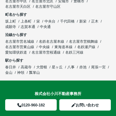
名古屋市中区
名古屋市北区
安城市
豊橋市
名古屋市天白区
名古屋市守山区
町名から探す
坂上町
上条町
栄
中央台
千代田橋
新栄
正木
成願寺
志賀本通
中央通
沿線から探す
名古屋市営名城線
名鉄名古屋本線
名古屋市営鶴舞線
名古屋市営東山線
中央線
東海道本線
名鉄瀬戸線
愛知環状鉄道
名古屋市営桜通線
名鉄三河線
駅から探す
春日井
高蔵寺
大曽根
星ヶ丘
八事
赤池
尾張一宮
金山
神領
瓢箪山
株式会社小川不動産事務所
0120-960-182
お問い合わせ