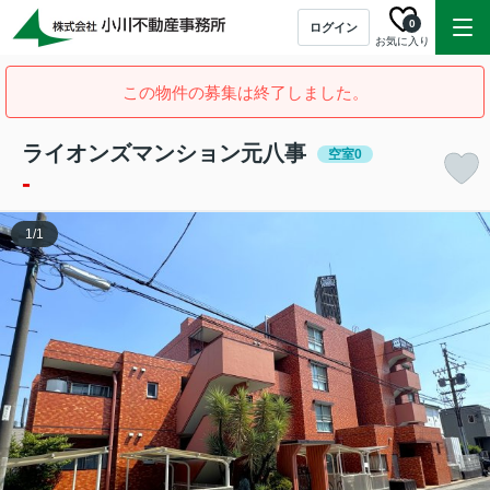
0
ログイン
お気に入り
この物件の募集は終了しました。
ライオンズマンション元八事
空室0
-
1
/
1