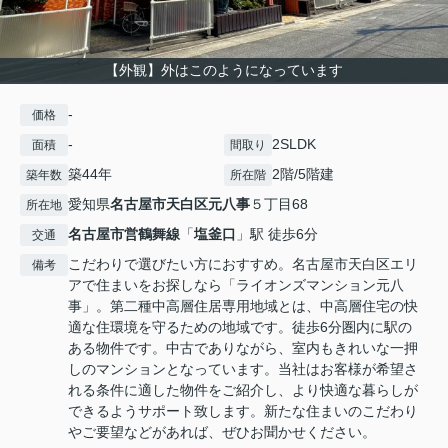
【外観】外はこのようになっています
-
価格
-
2SLDK
面積
間取り
築44年
2階/5階建
築年数
所在階
愛知県
名古屋市天白区
元八事
５丁目68
所在地
名古屋市営鶴舞線
「
塩釜口
」駅 徒歩6分
交通
こだわりで選びたい方におすすめ。名古屋市天白区エリ
備考
アで住まいをお探しなら「ライオンズマンション元八
事」。第二種中高層住居専用地域とは、中高層住宅の快
適な住環境を守るための地域です。徒歩6分圏内に駅の
ある物件です。中古でありながら、室内もきれいな一押
しのマンションとなっています。当社はお客様が希望さ
れる条件に適した物件をご紹介し、より快適な暮らしが
できるようサポート致します。新たな住まいのこだわり
やご要望などがあれば、ぜひお聞かせください。